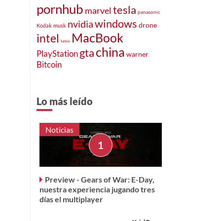
e
pornhub
tesla
marvel
panasonic
windows
nvidia
drone
Kodak
musk
MacBook
intel
lumix
china
gta
PlayStation
warner
Bitcoin
Lo más leído
Noticias
Preview - Gears of War: E-Day,
nuestra experiencia jugando tres
días el multiplayer