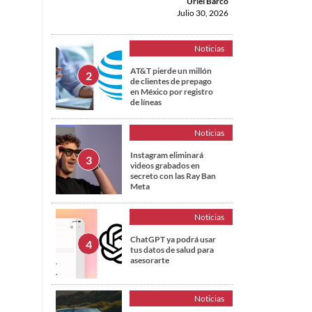
Uriel Barco
Julio 30, 2026
Noticias
AT&T pierde un millón
de clientes de prepago
en México por registro
de líneas
Noticias
Instagram eliminará
videos grabados en
secreto con las Ray Ban
Meta
Noticias
ChatGPT ya podrá usar
tus datos de salud para
asesorarte
Noticias