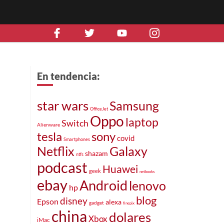
En tendencia:
star wars
Samsung
OfficeJet
Oppo
laptop
Switch
Alienware
tesla
sony
covid
Smartphones
Netflix
Galaxy
shazam
ntfs
podcast
Huawei
geek
netbooks
ebay
Android
lenovo
hp
blog
disney
Epson
alexa
gadget
finepix
china
dolares
Xbox
iMac