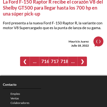
La Ford F-150 Raptor R recibe el corazón V8 del
Shelby GT500 para llegar hasta los 700 hp en
una súper pick-up
Ford presenta a la nueva Ford F-150 Raptor R, la variante con
motor V8 Supercargado que es la punta de lanza de su gama.
Mauricio Juarez
Julio 18, 2022
❮
…
716
717
718
…
❯
Contacto
Empleo
Ventas
Colaboradores