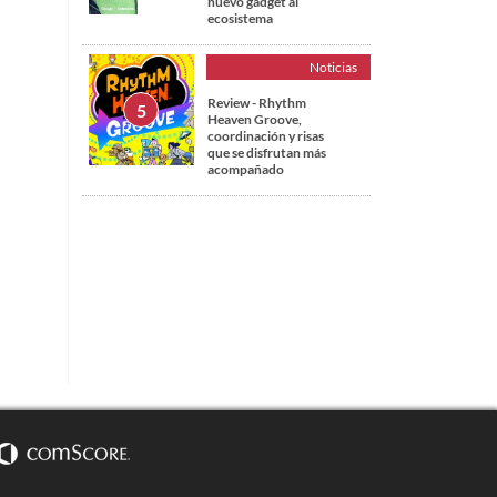
nuevo gadget al
ecosistema
Noticias
Review - Rhythm
Heaven Groove,
coordinación y risas
que se disfrutan más
acompañado