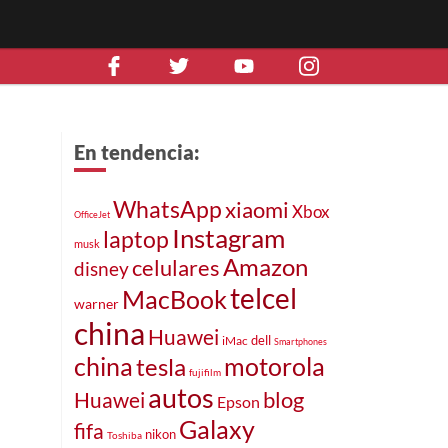
En tendencia:
WhatsApp
xiaomi
Xbox
OfficeJet
Instagram
laptop
musk
Amazon
celulares
disney
l
telcel
MacBook
warner
china
Huawei
iMac
dell
Smartphones
motorola
china
tesla
fujifilm
autos
blog
Huawei
Epson
Galaxy
fifa
nikon
Toshiba