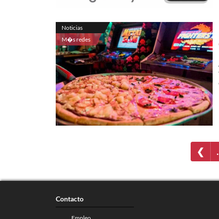
Noticias
M�s redes
❮
Contacto
Empleo