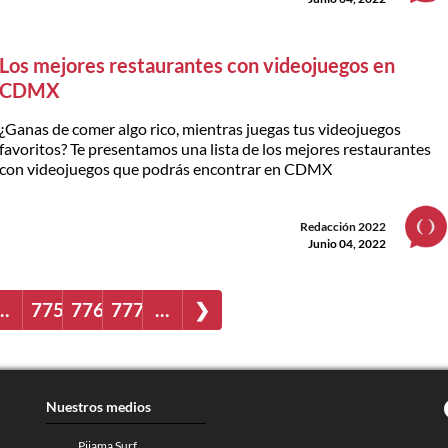
Los mejores restaurantes con videojuegos en
CDMX
¿Ganas de comer algo rico, mientras juegas tus videojuegos
favoritos? Te presentamos una lista de los mejores restaurantes
con videojuegos que podrás encontrar en CDMX
Redacción 2022
Junio 04, 2022
…
775
776
777
…
❯
Nuestros medios
Pijama Surf