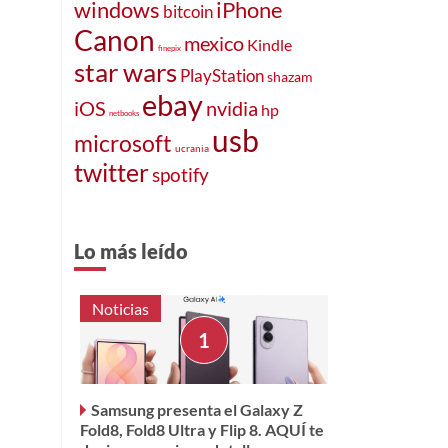
windows
iPhone
bitcoin
Canon
mexico
Kindle
finepix
star wars
PlayStation
shazam
ebay
iOS
nvidia
hp
netbooks
usb
microsoft
ucrania
twitter
spotify
Lo más leído
Noticias
Samsung presenta el Galaxy Z
Fold8, Fold8 Ultra y Flip 8. AQUÍ te