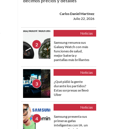
decimos precios y detalles
Carlos Daniel Martínez
Julio 22, 2026
s
Noticias
Samsung renueva sus
Galaxy Watch con más
funciones de salud,
mejor batería y
pantallas más brillantes
Noticias
¿Qué pidió la gente
durante los partidos?
Estas sorpresas se llevó
Uber
Noticias
Samsung presenta sus
primeras gafas
inteligentes con IA. un