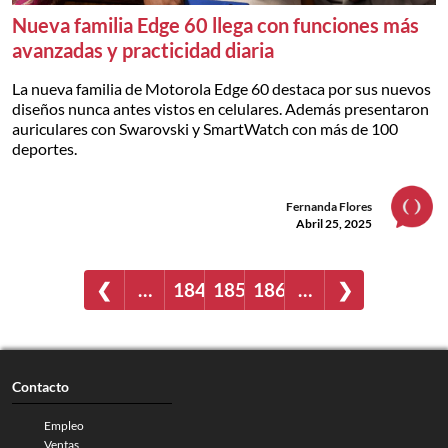
Nueva familia Edge 60 llega con funciones más
avanzadas y practicidad diaria
La nueva familia de Motorola Edge 60 destaca por sus nuevos
diseños nunca antes vistos en celulares. Además presentaron
auriculares con Swarovski y SmartWatch con más de 100
deportes.
Fernanda Flores
Abril 25, 2025
❮
…
184
185
186
…
❯
Contacto
Empleo
Ventas