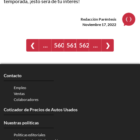
temporada, ¡esto será de tu interés!
Redacción Paréntesis
Noviembre 17, 2022
❮
…
560
561
562
…
❯
Contacto
Empleo
Ventas
Colaboradores
Cotizador de Precios de Autos Usados
Nuestras politicas
Políticas editoriales