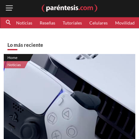
Noticias
Reseñas
Tutoriales
Celulares
Movilidad
Lo más reciente
Home
Noticias