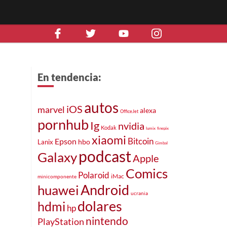
En tendencia:
autos
iOS
marvel
alexa
OfficeJet
pornhub
Ig
nvidia
Kodak
lumix
finepix
xiaomi
Bitcoin
Epson
hbo
Lanix
Gimbal
podcast
Galaxy
Apple
Comics
Polaroid
iMac
minicomponente
Android
huawei
ucrania
dolares
hdmi
hp
nintendo
PlayStation