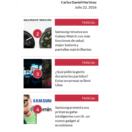
Carlos Daniel Martínez
Julio 22, 2026
Noticias
Samsung renueva sus
Galaxy Watch con más
funciones de salud,
mejor batería y
pantallas más brillantes
Noticias
¿Qué pidió la gente
durante los partidos?
Estas sorpresas se llevó
Uber
Noticias
Samsung presenta sus
primeras gafas
inteligentes con IA. un
nuevo gadget al
ecosistema