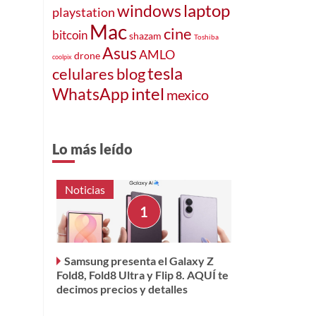
laptop
windows
playstation
Mac
cine
bitcoin
shazam
Toshiba
Asus
AMLO
drone
coolpix
tesla
celulares
blog
intel
WhatsApp
mexico
Lo más leído
Noticias
Samsung presenta el Galaxy Z
Fold8, Fold8 Ultra y Flip 8. AQUÍ te
decimos precios y detalles