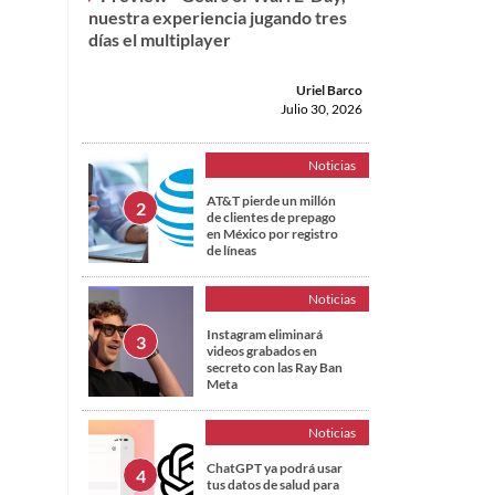
nuestra experiencia jugando tres
días el multiplayer
Uriel Barco
Julio 30, 2026
Noticias
AT&T pierde un millón
de clientes de prepago
en México por registro
de líneas
Noticias
Instagram eliminará
videos grabados en
secreto con las Ray Ban
Meta
Noticias
ChatGPT ya podrá usar
tus datos de salud para