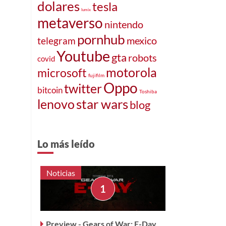
dolares
tesla
lumix
metaverso
nintendo
pornhub
mexico
telegram
Youtube
gta
robots
covid
motorola
microsoft
fujifilm
Oppo
twitter
bitcoin
Toshiba
star wars
lenovo
blog
Lo más leído
Noticias
Preview - Gears of War: E-Day,