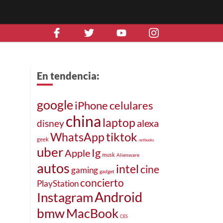
En tendencia:
google
iPhone
celulares
china
laptop
alexa
disney
tiktok
WhatsApp
geek
netbooks
uber
Ig
Apple
musk
Alienware
autos
intel
cine
gaming
gadget
concierto
PlayStation
Android
Instagram
bmw
MacBook
CES