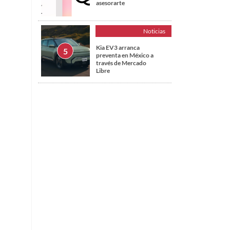
asesorarte
Noticias
Kia EV3 arranca
preventa en México a
través de Mercado
Libre