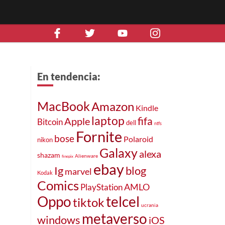
En tendencia:
MacBook
Amazon
Kindle
laptop
fifa
Apple
Bitcoin
dell
ntfs
Fornite
bose
Polaroid
nikon
Galaxy
alexa
shazam
Alienware
finepix
ebay
blog
Ig
marvel
Kodak
Comics
AMLO
PlayStation
telcel
Oppo
tiktok
ucrania
metaverso
windows
iOS