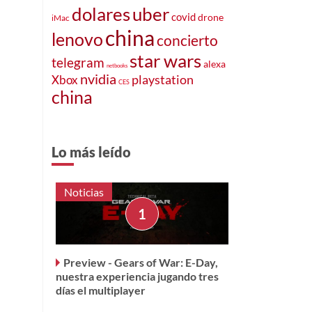
dolares
uber
covid
drone
iMac
china
lenovo
concierto
star wars
telegram
alexa
netbooks
nvidia
Xbox
playstation
CES
china
Lo más leído
Noticias
Preview - Gears of War: E-Day,
nuestra experiencia jugando tres
días el multiplayer