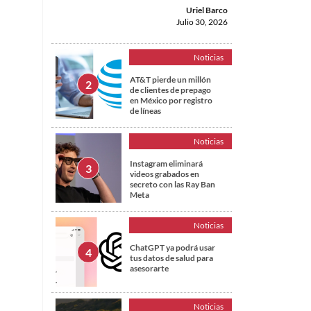
Uriel Barco
Julio 30, 2026
Noticias
AT&T pierde un millón
de clientes de prepago
en México por registro
de líneas
Noticias
Instagram eliminará
videos grabados en
secreto con las Ray Ban
Meta
Noticias
ChatGPT ya podrá usar
tus datos de salud para
asesorarte
Noticias