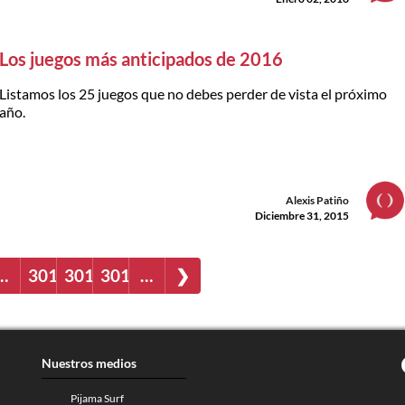
Los juegos más anticipados de 2016
Listamos los 25 juegos que no debes perder de vista el próximo
año.
Alexis Patiño
Diciembre 31, 2015
…
3012
3013
3014
…
❯
Nuestros medios
Pijama Surf