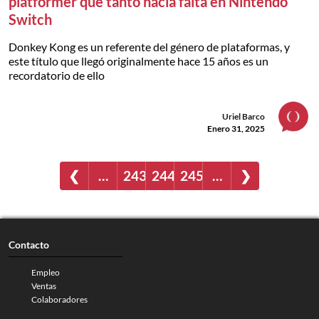
platformer que tanto hacía falta en Nintendo
Switch
Donkey Kong es un referente del género de plataformas, y
este título que llegó originalmente hace 15 años es un
recordatorio de ello
Uriel Barco
Enero 31, 2025
❮
…
243
244
245
…
❯
Contacto
Empleo
Ventas
Colaboradores