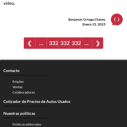
video.
Benjamín Ortega Chávez
Enero 15, 2015
❮
…
3326
3327
3328
…
❯
Contacto
Empleo
Ventas
Colaboradores
Cotizador de Precios de Autos Usados
Nuestras politicas
Políticas editoriales