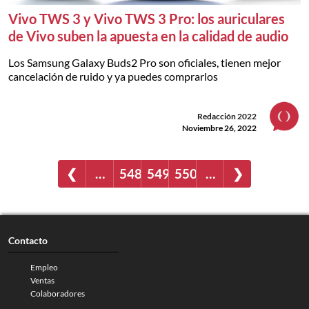
Vivo TWS 3 y Vivo TWS 3 Pro: los auriculares
de Vivo suben la apuesta en la calidad de audio
Los Samsung Galaxy Buds2 Pro son oficiales, tienen mejor
cancelación de ruido y ya puedes comprarlos
Redacción 2022
Noviembre 26, 2022
❮
…
548
549
550
…
❯
Contacto
Empleo
Ventas
Colaboradores