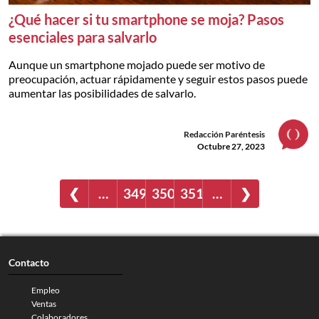
¿Qué hacer si tu smartphone se moja? Pasos
esenciales para salvarlo
Aunque un smartphone mojado puede ser motivo de
preocupación, actuar rápidamente y seguir estos pasos puede
aumentar las posibilidades de salvarlo.
Redacción Paréntesis
Octubre 27, 2023
❮
…
349
350
351
…
❯
Contacto
Empleo
Ventas
Colaboradores