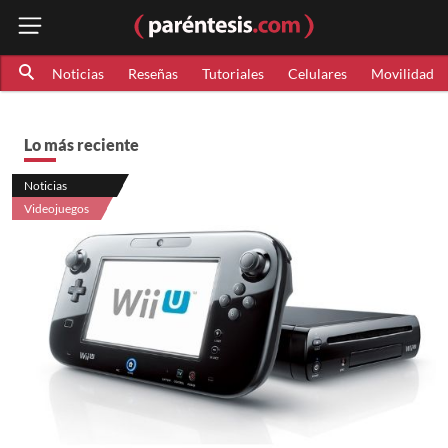
Noticias
Reseñas
Tutoriales
Celulares
Movilidad
Lo más reciente
Noticias
Videojuegos