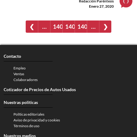
Redacción Paréntesis
Enero 27, 2020
❮
…
1400
1401
1402
…
❯
Contacto
Empleo
Ventas
Colaboradores
Cotizador de Precios de Autos Usados
Nuestras politicas
Políticas editoriales
Aviso de privacidad y cookies
Términos de uso
Nuestros medios