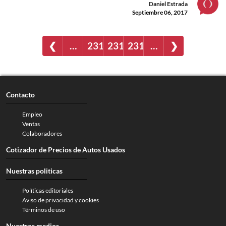
Daniel Estrada
Septiembre 06, 2017
❮
…
2316
2317
2318
…
❯
Contacto
Empleo
Ventas
Colaboradores
Cotizador de Precios de Autos Usados
Nuestras politicas
Políticas editoriales
Aviso de privacidad y cookies
Términos de uso
Nuestros medios