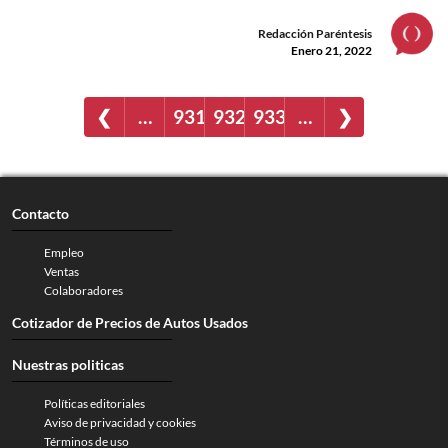
Redacción Paréntesis
Enero 21, 2022
❮
…
931
932
933
…
❯
Contacto
Empleo
Ventas
Colaboradores
Cotizador de Precios de Autos Usados
Nuestras politicas
Políticas editoriales
Aviso de privacidad y cookies
Términos de uso