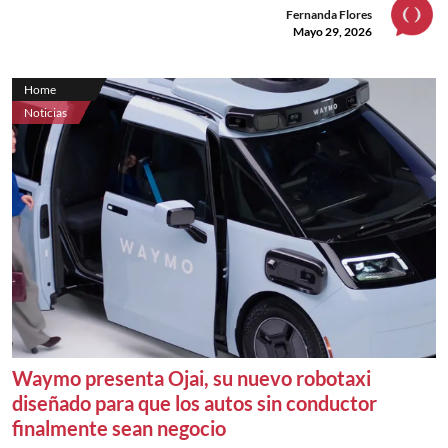
Fernanda Flores
Mayo 29, 2026
Home
Noticias
Waymo presenta Ojai, su nuevo robotaxi
diseñado para que los autos sin conductor
finalmente sean negocio