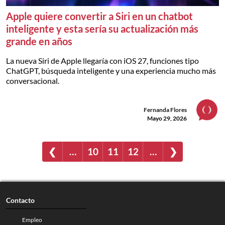
Apple quiere convertir a Siri en un chatbot
inteligente y esta sería su actualización más
grande en años
La nueva Siri de Apple llegaría con iOS 27, funciones tipo
ChatGPT, búsqueda inteligente y una experiencia mucho más
conversacional.
Fernanda Flores
Mayo 29, 2026
❮
…
10
11
12
…
❯
Contacto
Empleo