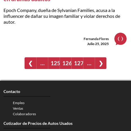
Epoch Company, dueña de Sylvanian Families, acusa a la
influencer de dañar su imagen familiar y violar derechos de
autor.
Fernanda Flores
Julio 25, 2025
❮
…
125
126
127
…
❯
Contacto
Empleo
Ventas
Colaboradores
Cotizador de Precios de Autos Usados