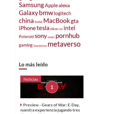
Samsung
Apple
alexa
bmw
Galaxy
logitech
MacBook
china
gta
Kodak
tesla
intel
iPhone
nikon
CES
pornhub
sony
Polaroid
coolpix
metaverso
gaming
Smartphones
Lo más leído
s
Noticias
Preview - Gears of War: E-Day,
nuestra experiencia jugando tres