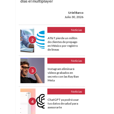
días el multiplayer
Uriel Barco
Julio 30, 2026
Noticias
AT&T pierde un millón
de clientes de prepago
en México por registro
de líneas
Noticias
Instagram eliminará
videos grabados en
secreto con las Ray Ban
Meta
Noticias
ChatGPT ya podrá usar
tus datos de salud para
asesorarte