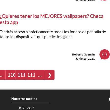
¿Quieres tener los MEJORES wallpapers? Checa
esta app
Tendrás acceso a prácticamente todos los fondos de pantalla de
todos los dispositivos que puedes imaginar.
Roberto Guzmán
Junio 15, 2021
…
1109
1110
1111
…
❯
Nuestros medios
Pijama Surf