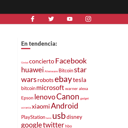
En tendencia:
Facebook
concierto
Gimbal
huawei
star
Bitcoin
Alienware
ebay
wars
tesla
robots
microsoft
bitcoin
warner
alexa
Canon
lenovo
Epson
gadget
Android
xiaomi
ucrania
usb
disney
PlayStation
lumix
google
twitter
hbo