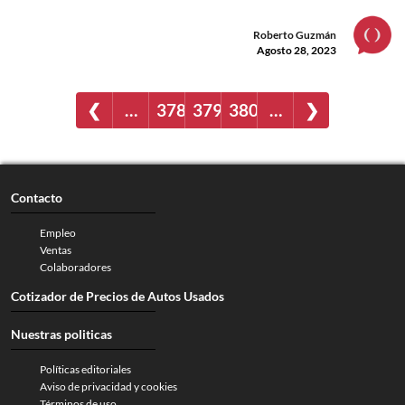
Roberto Guzmán
Agosto 28, 2023
❮
…
378
379
380
…
❯
Contacto
Empleo
Ventas
Colaboradores
Cotizador de Precios de Autos Usados
Nuestras politicas
Políticas editoriales
Aviso de privacidad y cookies
Términos de uso