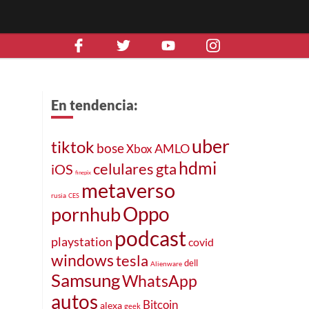
En tendencia:
uber
tiktok
bose
AMLO
Xbox
hdmi
celulares
gta
iOS
finepix
metaverso
rusia
CES
Oppo
pornhub
podcast
playstation
covid
windows
tesla
dell
Alienware
Samsung
WhatsApp
autos
Bitcoin
alexa
geek