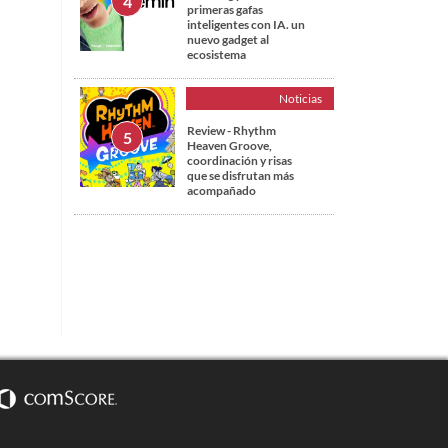
primeras gafas
inteligentes con IA. un
nuevo gadget al
ecosistema
Noticias
Review - Rhythm
Heaven Groove,
coordinación y risas
que se disfrutan más
acompañado