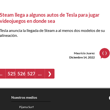
Steam llega a algunos autos de Tesla para jugar
videojuegos en donde sea
Tesla anuncia la llegada de Steam a al menos dos modelos de su
alineación.
Mauricio Juarez
Diciembre 14, 2022
…
525
526
527
…
❯
Nuestros medios
Pijama Surf