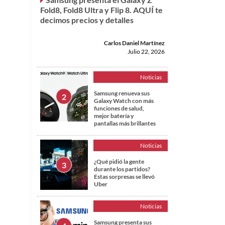
Fold8, Fold8 Ultra y Flip 8. AQUÍ te
decimos precios y detalles
Carlos Daniel Martínez
Julio 22, 2026
Noticias
Samsung renueva sus
Galaxy Watch con más
funciones de salud,
mejor batería y
pantallas más brillantes
Noticias
¿Qué pidió la gente
durante los partidos?
Estas sorpresas se llevó
Uber
Noticias
Samsung presenta sus