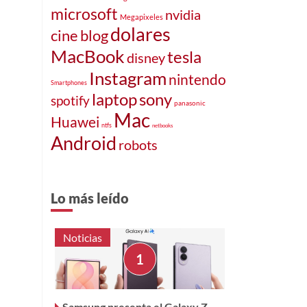
microsoft
nvidia
Megapixeles
dolares
cine
blog
MacBook
tesla
disney
Instagram
nintendo
Smartphones
laptop
sony
spotify
panasonic
Mac
Huawei
ntfs
netbooks
Android
robots
Lo más leído
Noticias
Samsung presenta el Galaxy Z