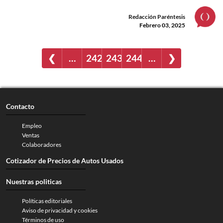
Redacción Paréntesis
Febrero 03, 2025
❮
…
242
243
244
…
❯
Contacto
Empleo
Ventas
Colaboradores
Cotizador de Precios de Autos Usados
Nuestras politicas
Políticas editoriales
Aviso de privacidad y cookies
Términos de uso