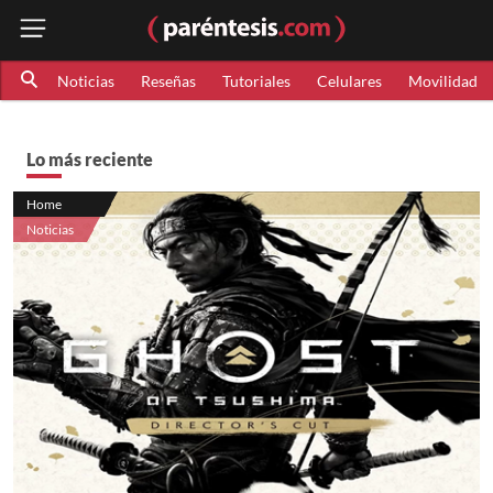
Noticias
Reseñas
Tutoriales
Celulares
Movilidad
Lo más reciente
Home
Noticias