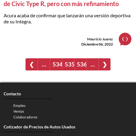
de Civic Type R, pero con más refinamiento
Acura acaba de confirmar que lanzarán una versión deportiva
de su Integra.
Mauricio Juarez
Diciembre 06, 2022
❮
…
534
535
536
…
❯
Contacto
Empleo
Ventas
Colaboradores
Cotizador de Precios de Autos Usados