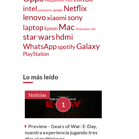
Megapixeles
finepix
Netflix
intel
panasonic
gadget
lenovo
sony
xiaomi
Mac
laptop
Epson
Alienware
ntfs
star wars
hdmi
Galaxy
WhatsApp
spotify
PlayStation
Lo más leído
Noticias
Preview - Gears of War: E-Day,
nuestra experiencia jugando tres
días el multiplayer