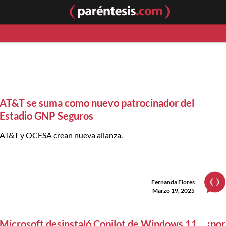
AT&T se suma como nuevo patrocinador del
Estadio GNP Seguros
AT&T y OCESA crean nueva alianza.
Fernanda Flores
Marzo 19, 2025
Microsoft desinstaló Copilot de Windows 11... ¡por