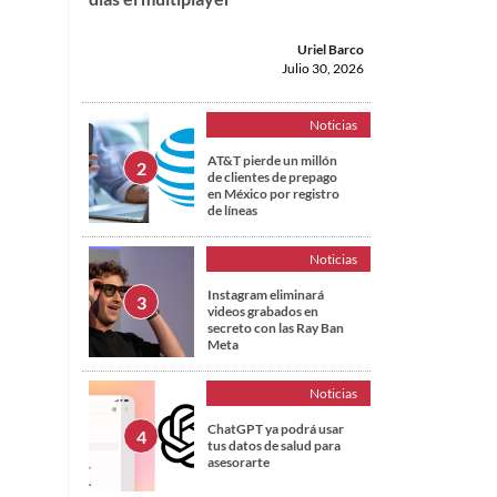
Uriel Barco
Julio 30, 2026
Noticias
AT&T pierde un millón
de clientes de prepago
en México por registro
de líneas
Noticias
Instagram eliminará
videos grabados en
secreto con las Ray Ban
Meta
Noticias
ChatGPT ya podrá usar
tus datos de salud para
asesorarte