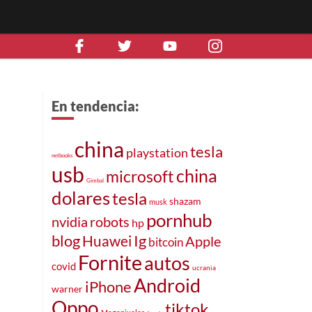
En tendencia:
china
tesla
playstation
netbooks
usb
china
microsoft
Gimbal
dolares
tesla
shazam
musk
pornhub
robots
nvidia
hp
blog
Ig
Huawei
Apple
bitcoin
Fornite
autos
covid
ucrania
Android
iPhone
warner
Oppo
tiktok