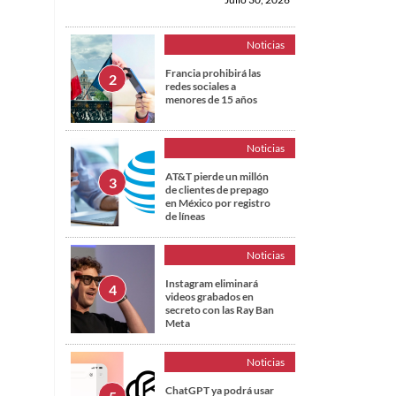
Noticias
Francia prohibirá las
redes sociales a
menores de 15 años
Noticias
AT&T pierde un millón
de clientes de prepago
en México por registro
de líneas
Noticias
Instagram eliminará
videos grabados en
secreto con las Ray Ban
Meta
Noticias
ChatGPT ya podrá usar