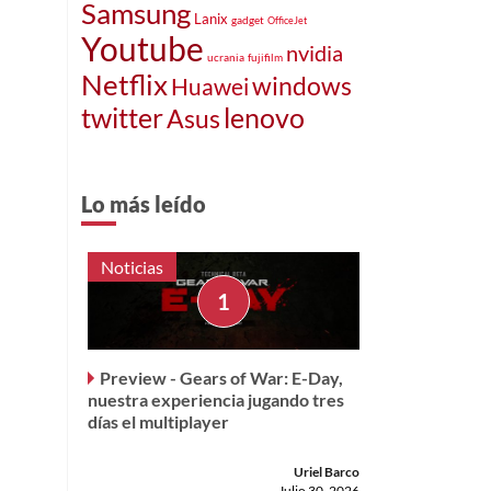
Samsung
Lanix
gadget
OfficeJet
Youtube
nvidia
ucrania
fujifilm
Netflix
windows
Huawei
twitter
lenovo
Asus
Lo más leído
Noticias
Preview - Gears of War: E-Day,
nuestra experiencia jugando tres
días el multiplayer
Uriel Barco
Julio 30, 2026