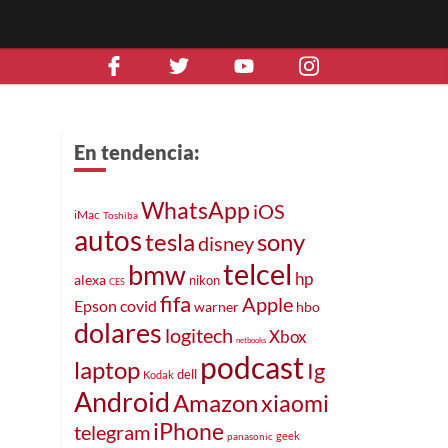
En tendencia:
WhatsApp
iOS
iMac
Toshiba
autos
tesla
sony
disney
telcel
bmw
hp
alexa
nikon
CES
fifa
Apple
Epson
covid
warner
hbo
dolares
logitech
Xbox
netbooks
podcast
laptop
Ig
dell
Kodak
Android
Amazon
xiaomi
iPhone
telegram
geek
panasonic