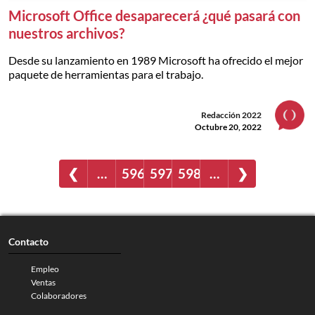
Microsoft Office desaparecerá ¿qué pasará con
nuestros archivos?
Desde su lanzamiento en 1989 Microsoft ha ofrecido el mejor
paquete de herramientas para el trabajo.
Redacción 2022
Octubre 20, 2022
❮
…
596
597
598
…
❯
Contacto
Empleo
Ventas
Colaboradores