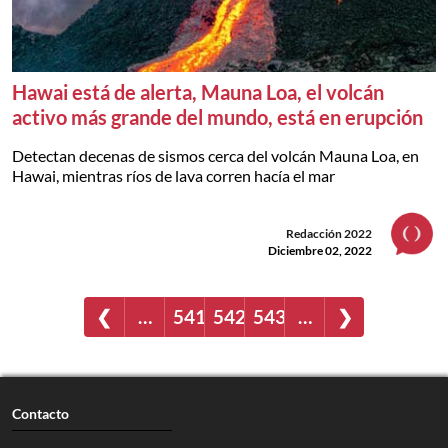
Hawai está de alerta, Mauna Loa, el volcán
activo más grande del mundo, está en erupción
Detectan decenas de sismos cerca del volcán Mauna Loa, en
Hawai, mientras ríos de lava corren hacía el mar
Redacción 2022
Diciembre 02, 2022
❮
…
541
542
543
…
❯
Contacto