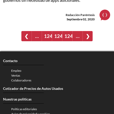
gobiernos sin necesidad de apps adicionales.
Redacción Paréntesis
Septiembre 02, 2020
❮
…
1244
1245
1246
…
❯
Contacto
Empleo
Ventas
Colaboradores
Cotizador de Precios de Autos Usados
Nuestras politicas
Políticas editoriales
Aviso de privacidad y cookies