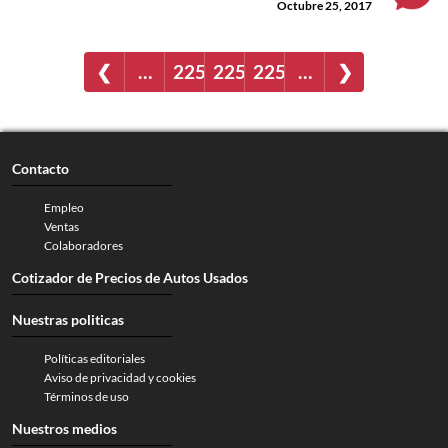
Octubre 25, 2017
❮
…
2257
2258
2259
…
❯
Contacto
Empleo
Ventas
Colaboradores
Cotizador de Precios de Autos Usados
Nuestras politicas
Políticas editoriales
Aviso de privacidad y cookies
Términos de uso
Nuestros medios