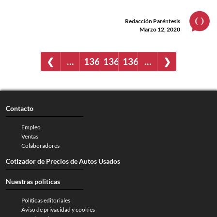
Redacción Paréntesis
Marzo 12, 2020
❮
…
1367
1368
1369
…
❯
Contacto
Empleo
Ventas
Colaboradores
Cotizador de Precios de Autos Usados
Nuestras politicas
Políticas editoriales
Aviso de privacidad y cookies