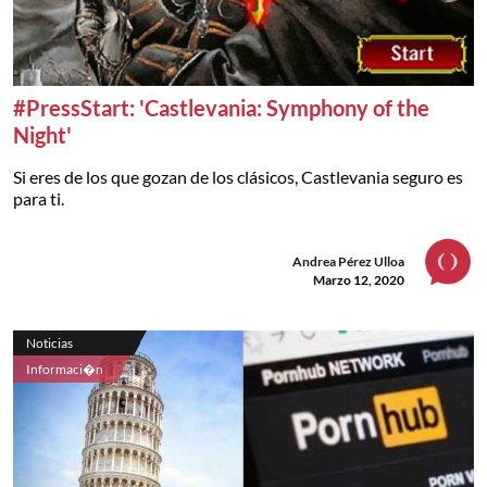
#PressStart: 'Castlevania: Symphony of the
Night'
Si eres de los que gozan de los clásicos, Castlevania seguro es
para ti.
Andrea Pérez Ulloa
Marzo 12, 2020
Noticias
Informaci�n