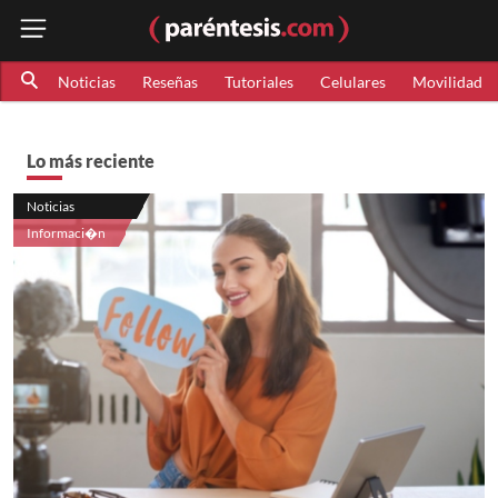
Noticias
Reseñas
Tutoriales
Celulares
Movilidad
Lo más reciente
Noticias
Informaci�n