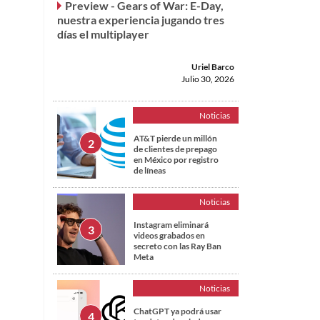
Preview - Gears of War: E-Day,
nuestra experiencia jugando tres
días el multiplayer
Uriel Barco
Julio 30, 2026
Noticias
AT&T pierde un millón
de clientes de prepago
en México por registro
de líneas
Noticias
Instagram eliminará
videos grabados en
secreto con las Ray Ban
Meta
Noticias
ChatGPT ya podrá usar