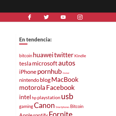
En tendencia:
huawei
twitter
bitcoin
Kindle
autos
microsoft
tesla
pornhub
iPhone
Gimbal
MacBook
blog
nintendo
Facebook
motorola
usb
intel
playstation
hp
Canon
gaming
Bitcoin
Smartphones
Fornite
Apple
spotify