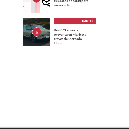
tus datos de salud para
asesorarte
Noticias
Kia EV3 arranca
preventa en México a
través de Mercado
Libre