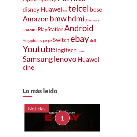
telcel
Huawei
disney
bose
ntfs
bmw
hdmi
Amazon
Alienware
Android
PlayStation
shazam
ebay
Switch
dell
Megapixeles
gadget
Youtube
logitech
rusia
Samsung
lenovo
Huawei
cine
Lo más leído
Noticias