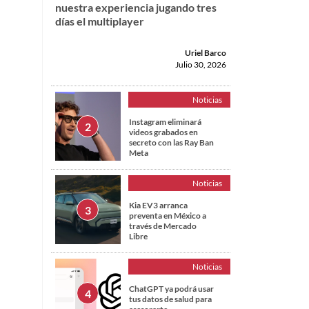
nuestra experiencia jugando tres
días el multiplayer
Uriel Barco
Julio 30, 2026
Noticias
Instagram eliminará
videos grabados en
secreto con las Ray Ban
Meta
Noticias
Kia EV3 arranca
preventa en México a
través de Mercado
Libre
Noticias
ChatGPT ya podrá usar
tus datos de salud para