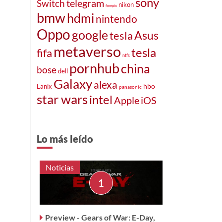
sony
telegram
Switch
nikon
finepix
bmw
hdmi
nintendo
Oppo
google
tesla
Asus
metaverso
tesla
fifa
ntfs
pornhub
china
bose
dell
Galaxy
alexa
hbo
Lanix
panasonic
star wars
intel
Apple
iOS
Lo más leído
Noticias
Preview - Gears of War: E-Day,