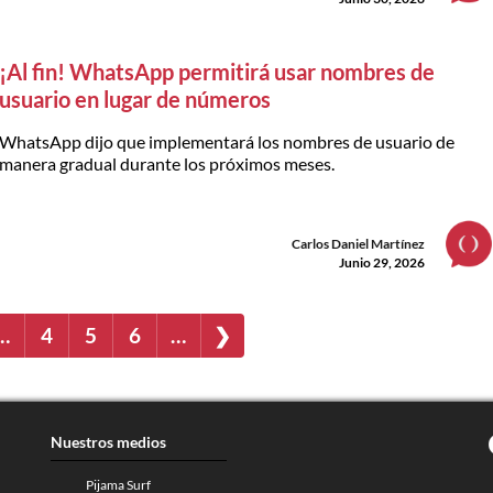
¡Al fin! WhatsApp permitirá usar nombres de
usuario en lugar de números
WhatsApp dijo que implementará los nombres de usuario de
manera gradual durante los próximos meses.
Carlos Daniel Martínez
Junio 29, 2026
…
4
5
6
…
❯
Nuestros medios
Pijama Surf