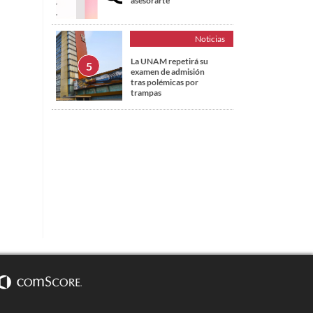
asesorarte
Noticias
La UNAM repetirá su
examen de admisión
tras polémicas por
trampas