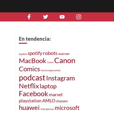
En tendencia:
robots
spotify
warner
fujifilm
Canon
MacBook
Gimbal
Comics
minicomponente
podcast
Instagram
Netflix
laptop
Facebook
marvel
playstation
AMLO
shazam
huawei
microsoft
Smartphones