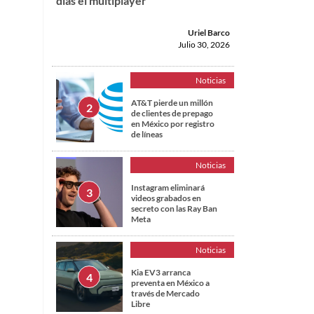
días el multiplayer
Uriel Barco
Julio 30, 2026
a
Noticias
AT&T pierde un millón
de clientes de prepago
en México por registro
de líneas
Noticias
Instagram eliminará
videos grabados en
secreto con las Ray Ban
Meta
Noticias
Kia EV3 arranca
preventa en México a
través de Mercado
Libre