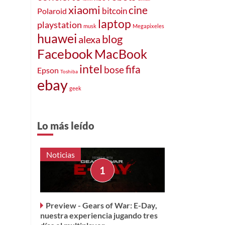
xiaomi
cine
bitcoin
Polaroid
laptop
playstation
musk
Megapixeles
huawei
blog
alexa
Facebook
MacBook
intel
fifa
bose
Epson
Toshiba
ebay
geek
Lo más leído
Noticias
Preview - Gears of War: E-Day,
nuestra experiencia jugando tres