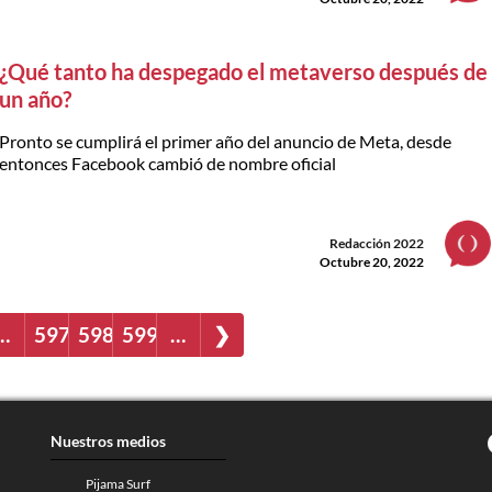
¿Qué tanto ha despegado el metaverso después de
un año?
Pronto se cumplirá el primer año del anuncio de Meta, desde
entonces Facebook cambió de nombre oficial
Redacción 2022
Octubre 20, 2022
…
597
598
599
…
❯
Nuestros medios
Pijama Surf