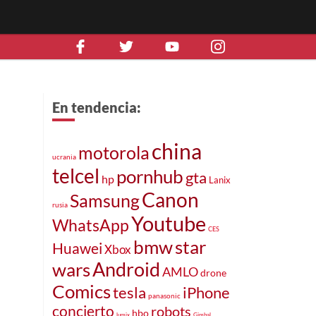
En tendencia:
china
motorola
ucrania
telcel
pornhub
gta
hp
Lanix
Canon
Samsung
rusia
Youtube
WhatsApp
CES
bmw
star
Huawei
Xbox
Android
wars
AMLO
drone
Comics
iPhone
tesla
panasonic
concierto
robots
hbo
lumix
Gimbal