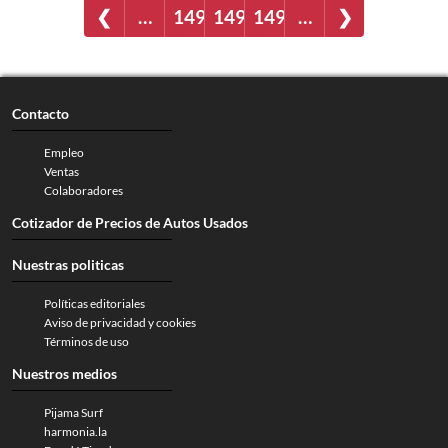
❮
…
1493
1494
1495
…
❯
Contacto
Empleo
Ventas
Colaboradores
Cotizador de Precios de Autos Usados
Nuestras politicas
Políticas editoriales
Aviso de privacidad y cookies
Términos de uso
Nuestros medios
Pijama Surf
harmonia.la