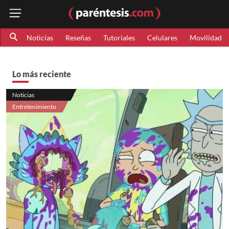
Noticias
Reseñas
Tutoriales
Celulares
Movilidad
Lo más reciente
Noticias
Entretenimiento