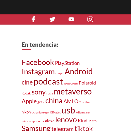
En tendencia:
Facebook
PlayStation
Android
Instagram
coolpix
podcast
cine
Polaroid
lumix
Gimbal
metaverso
sony
Kodak
rusia
china
Apple
AMLO
geek
Toshiba
usb
nikon
ucrania
Alienware
OfficeJet
finepix
lenovo
Kindle
alexa
minicomponente
CES
Samsung
tiktok
telegram