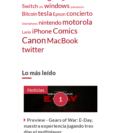
windows
Switch
panasonic
ntfs
tesla
concierto
Bitcoin
Epson
motorola
nintendo
Smartphones
Comics
iPhone
Lanix
Canon
MacBook
twitter
Lo más leído
Noticias
Preview - Gears of War: E-Day,
nuestra experiencia jugando tres
días el multiplayer