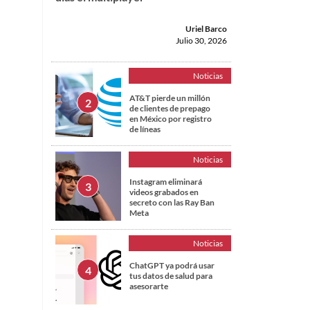
Uriel Barco
Julio 30, 2026
Noticias
AT&T pierde un millón
de clientes de prepago
en México por registro
de líneas
Noticias
Instagram eliminará
videos grabados en
secreto con las Ray Ban
Meta
Noticias
ChatGPT ya podrá usar
tus datos de salud para
asesorarte