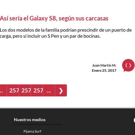
Así sería el Galaxy S8, según sus carcasas
Los dos modelos de la familia podrían prescindir de un puerto de
carga, pero sí incluir un S Pen y un par de bocinas.
Juan Martín M.
Enero 25, 2017
…
2573
2574
2575
…
❯
Nuestros medios
Pijama Surf