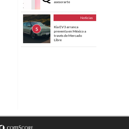
asesorarte
Noticias
Kia EV3 arranca
preventa en México a
través de Mercado
Libre