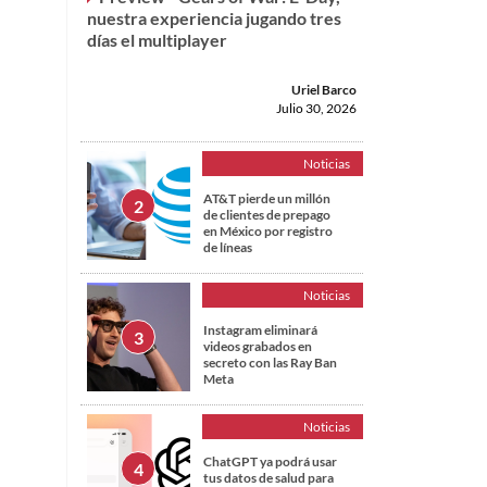
nuestra experiencia jugando tres
días el multiplayer
Uriel Barco
Julio 30, 2026
Noticias
AT&T pierde un millón
de clientes de prepago
en México por registro
de líneas
Noticias
Instagram eliminará
videos grabados en
secreto con las Ray Ban
Meta
Noticias
ChatGPT ya podrá usar
tus datos de salud para