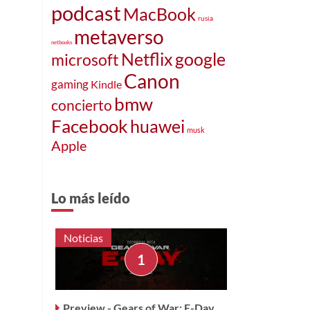
podcast
MacBook
rusia
metaverso
netbooks
Netflix
google
microsoft
Canon
gaming
Kindle
bmw
concierto
Facebook
huawei
musk
Apple
Lo más leído
Noticias
Preview - Gears of War: E-Day,