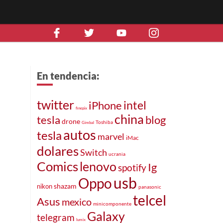
En tendencia:
twitter
intel
iPhone
finepix
china
blog
tesla
drone
Toshiba
Gimbal
autos
tesla
marvel
iMac
dolares
Switch
ucrania
Comics
lenovo
Ig
spotify
usb
Oppo
nikon
shazam
panasonic
telcel
Asus
mexico
minicomponente
Galaxy
telegram
lumix