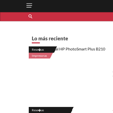
Lo más reciente
Rese�as
Impresoras
Rese�as