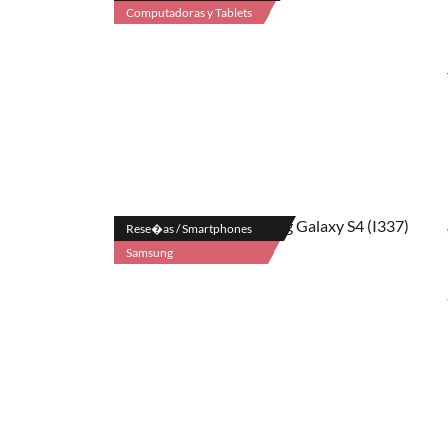
Computadoras y Tablets
Rese�as / Smartphones
Samsung