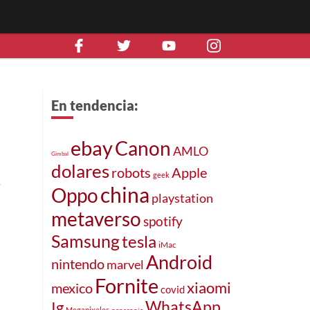
En tendencia:
ebay
Canon
AMLO
Gimbal
dolares
robots
Apple
geek
s
china
Oppo
playstation
metaverso
spotify
Samsung
tesla
iMac
Android
nintendo
marvel
Fornite
xiaomi
mexico
covid
WhatsApp
Ig
Megapixeles
panasonic