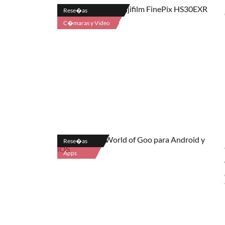
Rese�as
C�maras y Video
Rese�as
Apps