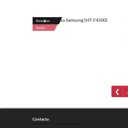
Rese�as
Audio
❮
Contacto