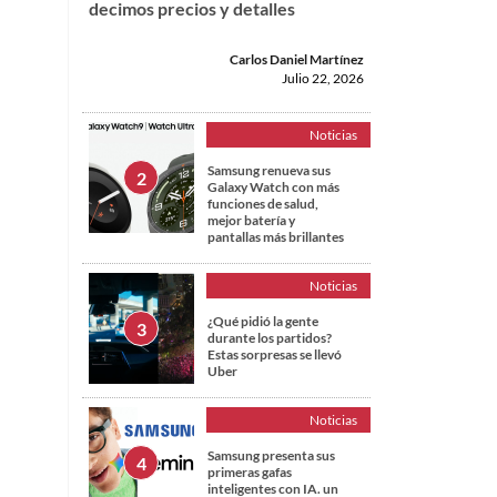
decimos precios y detalles
Carlos Daniel Martínez
Julio 22, 2026
Noticias
Samsung renueva sus
Galaxy Watch con más
funciones de salud,
mejor batería y
pantallas más brillantes
Noticias
¿Qué pidió la gente
durante los partidos?
Estas sorpresas se llevó
Uber
Noticias
Samsung presenta sus
primeras gafas
inteligentes con IA. un