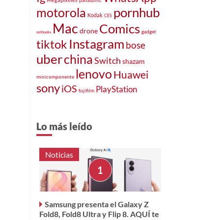
pornhub
motorola
Kodak
CES
Mac
Comics
drone
gadget
netbooks
Instagram
tiktok
bose
uber
china
Switch
shazam
lenovo
Huawei
minicomponente
sony
iOS
PlayStation
fujifilm
Lo más leído
Noticias
Samsung presenta el Galaxy Z
Fold8, Fold8 Ultra y Flip 8. AQUÍ te