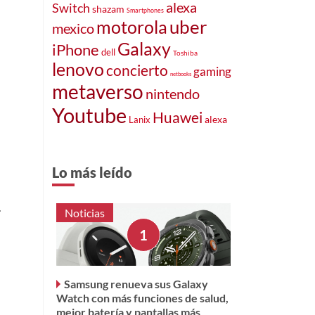
alexa
Switch
shazam
Smartphones
uber
motorola
mexico
Galaxy
iPhone
dell
Toshiba
lenovo
concierto
gaming
netbooks
metaverso
nintendo
Youtube
Huawei
alexa
Lanix
Lo más leído
.
Noticias
Samsung renueva sus Galaxy
Watch con más funciones de salud,
mejor batería y pantallas más