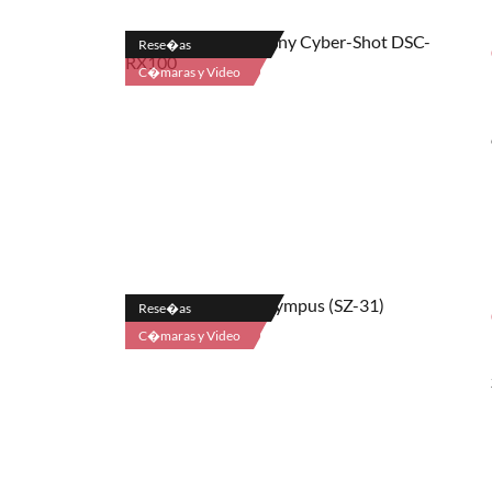
Rese�as
C�maras y Video
Rese�as
C�maras y Video