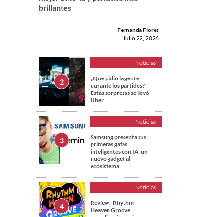
brillantes
Fernanda Flores
Julio 22, 2026
Noticias
¿Qué pidió la gente
durante los partidos?
Estas sorpresas se llevó
Uber
Noticias
Samsung presenta sus
primeras gafas
inteligentes con IA. un
nuevo gadget al
ecosistema
Noticias
Review - Rhythm
Heaven Groove,