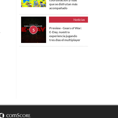
coordinación y risas
que se disfrutan más
acompañado
Noticias
Preview - Gears of War:
.
E-Day, nuestra
experiencia jugando
tres días el multiplayer