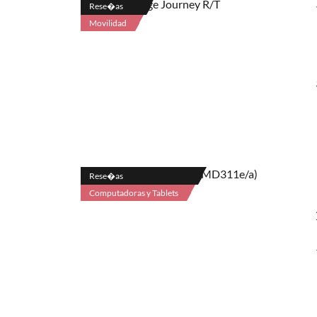
Rese�as
Movilidad
Rese�as
Computadoras y Tablets