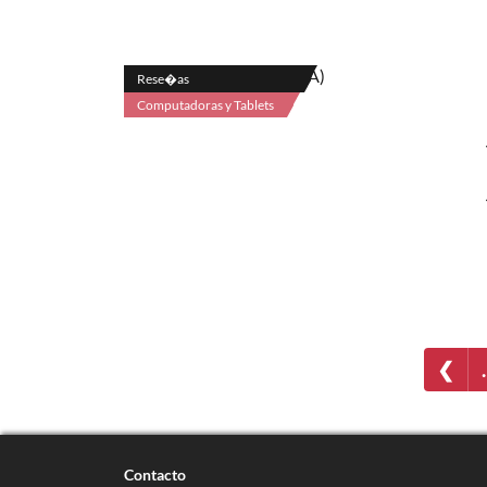
Rese�as
Computadoras y Tablets
❮
Contacto