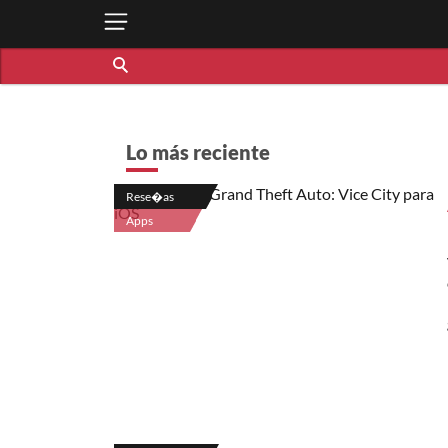
Lo más reciente
Rese�as
Apps