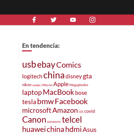
En tendencia:
usb
ebay
Comics
china
gta
logitech
disney
Apple
nikon
Megapixeles
coolpix
OfficeJet
MacBook
laptop
bose
bmw
Facebook
tesla
Amazon
microsoft
covid
CES
Canon
telcel
panasonic
huawei
china
hdmi
Asus