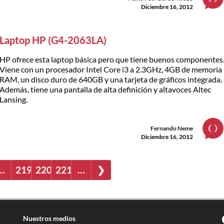
Diciembre 16, 2012
Laptop HP (G4-2063LA)
HP ofrece esta laptop básica pero que tiene buenos componentes
Viene con un procesador Intel Core i3 a 2.3GHz, 4GB de memoria
RAM, un disco duro de 640GB y una tarjeta de gráficos integrada.
Además, tiene una pantalla de alta definición y altavoces Altec
Lansing.
Fernando Neme
Diciembre 16, 2012
…
219
220
221
…
❯
Nuestros medios