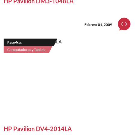
HP Pavilion DM3-1048LA
Febrero 01, 2009
Rese�as
Computadoras y Tablets
HP Pavilion DV4-2014LA