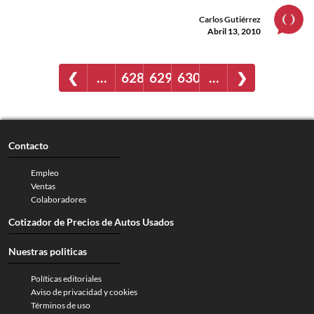
Carlos Gutiérrez
Abril 13, 2010
❮
…
628
629
630
…
❯
Contacto
Empleo
Ventas
Colaboradores
Cotizador de Precios de Autos Usados
Nuestras politicas
Políticas editoriales
Aviso de privacidad y cookies
Términos de uso