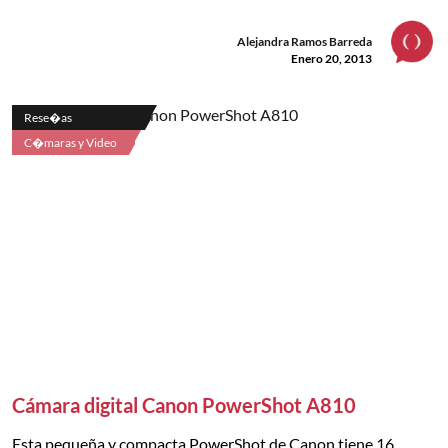
Alejandra Ramos Barreda
Enero 20, 2013
Rese�as
C�maras y Video
Cámara digital Canon PowerShot A810
Esta pequeña y compacta PowerShot de Canon tiene 16