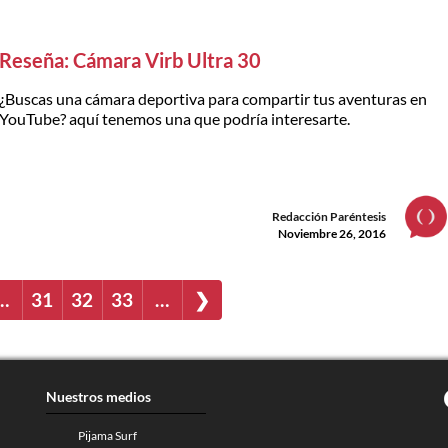
Reseña: Cámara Virb Ultra 30
¿Buscas una cámara deportiva para compartir tus aventuras en
YouTube? aquí tenemos una que podría interesarte.
Redacción Paréntesis
Noviembre 26, 2016
…
31
32
33
…
❯
Nuestros medios
Pijama Surf