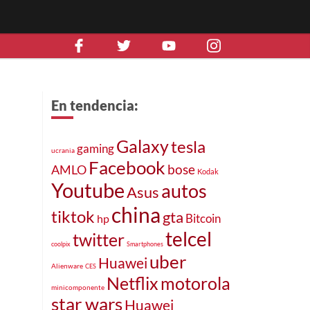
En tendencia:
Galaxy
tesla
gaming
ucrania
Facebook
e
bose
AMLO
Kodak
Youtube
autos
Asus
china
tiktok
gta
Bitcoin
hp
telcel
twitter
coolpix
Smartphones
uber
Huawei
Alienware
CES
Netflix
motorola
minicomponente
star wars
Huawei