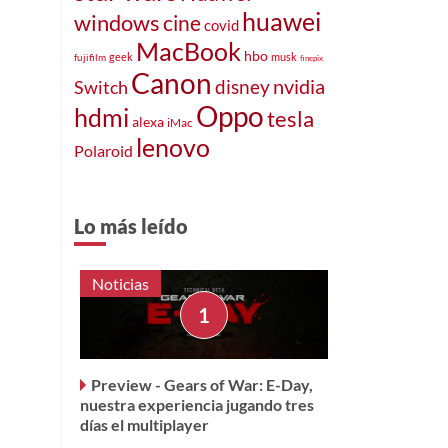
huawei
windows
cine
covid
MacBook
hbo
geek
musk
fujifilm
finepix
Canon
disney
nvidia
Switch
Oppo
hdmi
tesla
alexa
iMac
lenovo
Polaroid
Lo más leído
Noticias
Preview - Gears of War: E-Day,
nuestra experiencia jugando tres
días el multiplayer