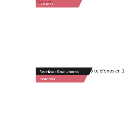
Sedanes
Rese�as / Smartphones
Motorola