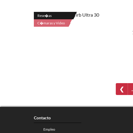
Rese�as
C�maras y Video
❮
Contacto
Empleo