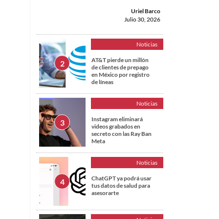
Uriel Barco
Julio 30, 2026
Noticias
AT&T pierde un millón
de clientes de prepago
en México por registro
de líneas
Noticias
Instagram eliminará
videos grabados en
secreto con las Ray Ban
Meta
Noticias
ChatGPT ya podrá usar
tus datos de salud para
asesorarte