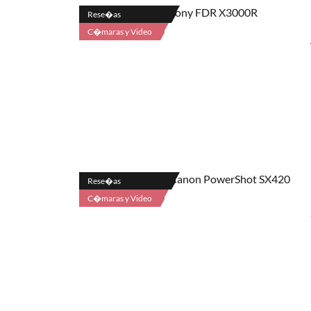
Rese�as
C�maras y Video
Rese�as
C�maras y Video