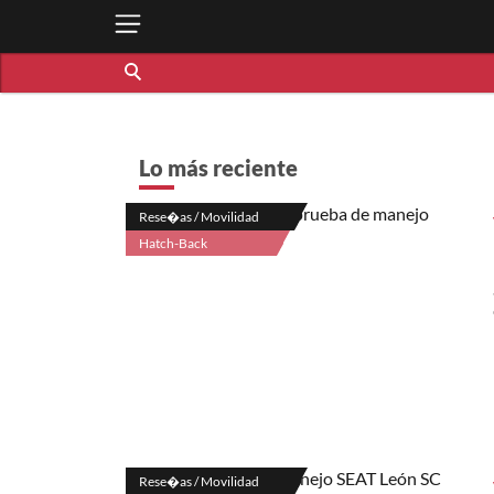
Lo más reciente
Rese�as / Movilidad
Hatch-Back
Rese�as / Movilidad