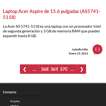
Laptop Acer Aspire de 15.6 pulgadas (AS5741-
5118)
La Acer AS 5741-5118 es una laptop con un procesador Intel
de segunda generación y 3 GB de memoria RAM que puedes
expandir hasta 8 GB.
Isabelle Allès
Enero 13, 2012
❮
…
368
369
370
…
❯
Contacto
Empleo
Ventas