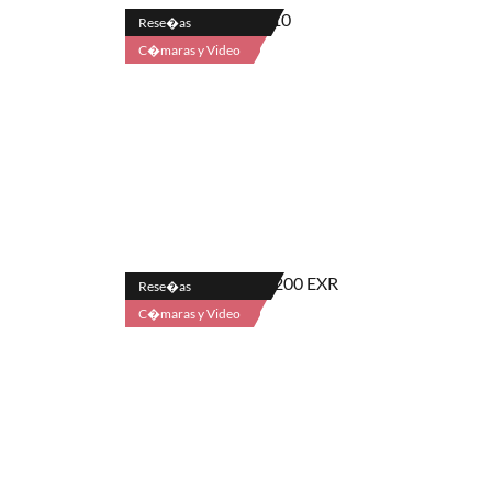
Rese�as
C�maras y Video
Rese�as
C�maras y Video