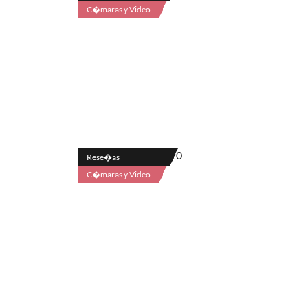
C�maras y Video
Rese�as
C�maras y Video