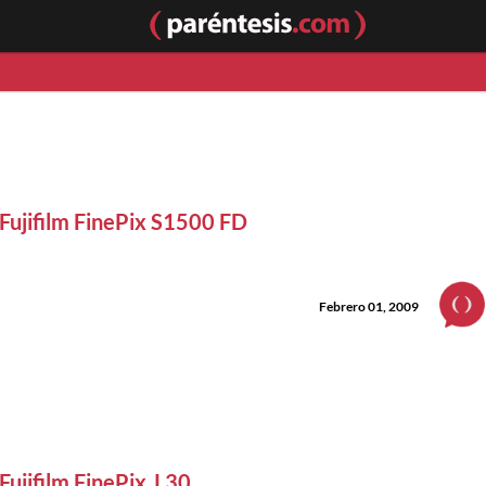
Fujifilm FinePix S1500 FD
Febrero 01, 2009
Fujifilm FinePix J 30