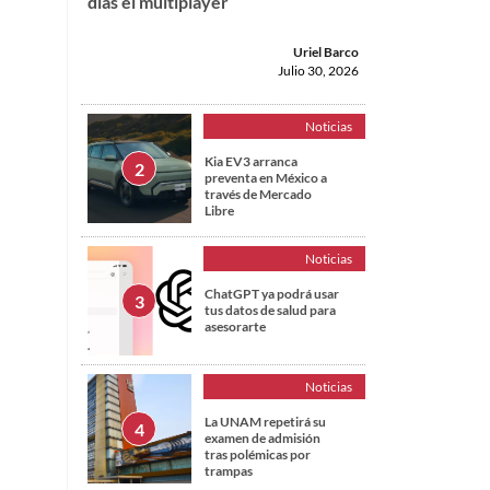
días el multiplayer
Uriel Barco
Julio 30, 2026
Noticias
Kia EV3 arranca
preventa en México a
través de Mercado
Libre
Noticias
ChatGPT ya podrá usar
tus datos de salud para
asesorarte
Noticias
La UNAM repetirá su
examen de admisión
tras polémicas por
trampas