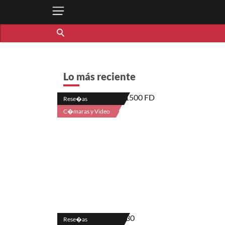
Lo más reciente
Rese�as
C�maras y Video
Rese�as