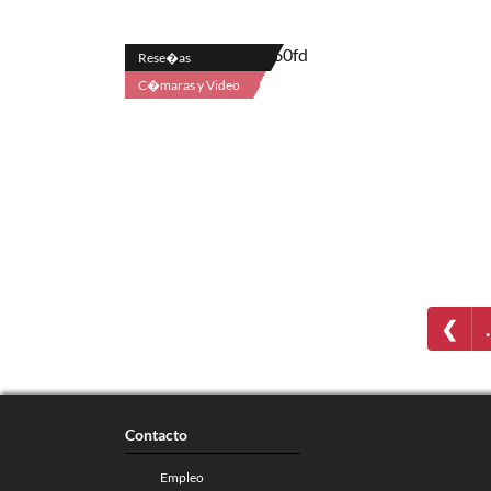
Rese�as
C�maras y Video
❮
Contacto
Empleo