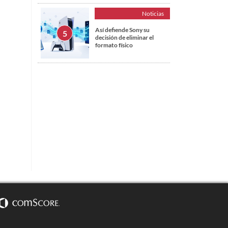
Noticias
Así defiende Sony su
decisión de eliminar el
formato físico