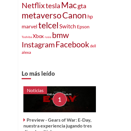
Mac
Netflix
tesla
gta
metaverso
Canon
hp
telcel
marvel
Switch
Epson
bmw
Xbox
Toshiba
rusia
Instagram
Facebook
dell
alexa
Lo más leído
Noticias
Preview - Gears of War: E-Day,
nuestra experiencia jugando tres