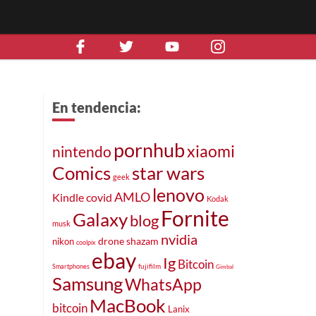
En tendencia:
pornhub
xiaomi
nintendo
Comics
star wars
geek
lenovo
AMLO
Kindle
covid
Kodak
Fornite
Galaxy
blog
musk
nvidia
drone
shazam
nikon
coolpix
ebay
Ig
Bitcoin
fujifilm
Smartphones
Gimbal
Samsung
WhatsApp
MacBook
bitcoin
Lanix