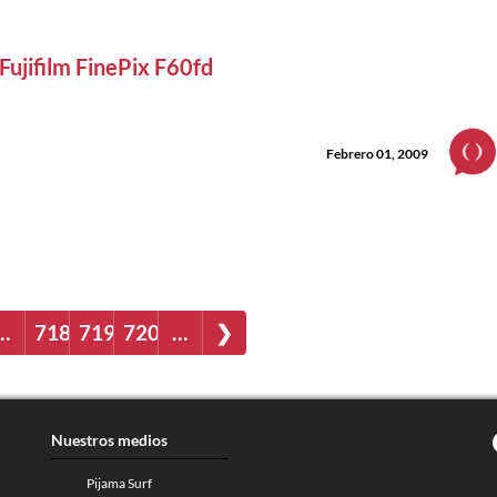
Fujifilm FinePix F60fd
Febrero 01, 2009
…
718
719
720
…
❯
Nuestros medios
Pijama Surf