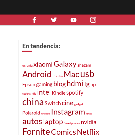
En tendencia:
Galaxy
xiaomi
shazam
ucrania
usb
Mac
Android
Toshiba
hdmi
blog
Ig
gaming
Epson
hp
intel
spotify
Kindle
coolpix
ntfs
china
cine
Switch
gadget
Instagram
Polaroid
netbooks
lumix
autos
laptop
nvidia
Smartphones
Fornite
Comics
Netflix