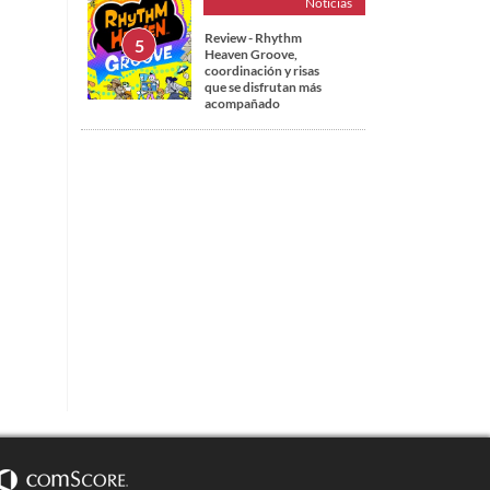
Noticias
Review - Rhythm
Heaven Groove,
coordinación y risas
que se disfrutan más
acompañado