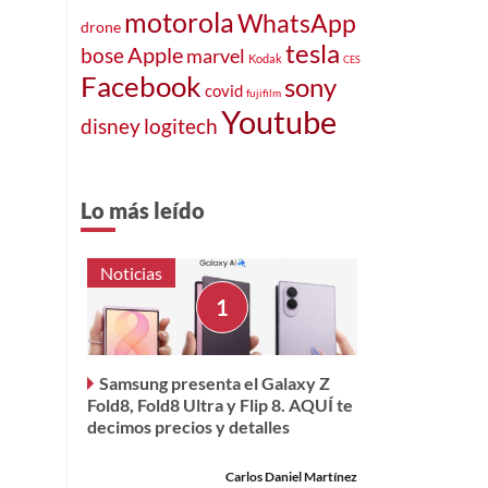
motorola
WhatsApp
drone
tesla
Apple
bose
marvel
Kodak
CES
Facebook
sony
covid
fujifilm
Youtube
disney
logitech
Lo más leído
Noticias
Samsung presenta el Galaxy Z
Fold8, Fold8 Ultra y Flip 8. AQUÍ te
decimos precios y detalles
Carlos Daniel Martínez