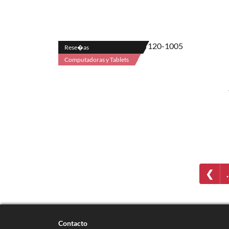
Rese�as
Computadoras y Tablets
❮
Contacto