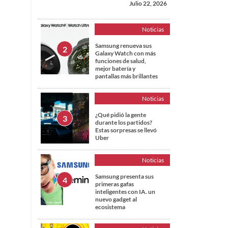
Julio 22, 2026
Noticias
Samsung renueva sus
Galaxy Watch con más
funciones de salud,
mejor batería y
pantallas más brillantes
Noticias
¿Qué pidió la gente
durante los partidos?
Estas sorpresas se llevó
Uber
Noticias
Samsung presenta sus
primeras gafas
inteligentes con IA. un
nuevo gadget al
ecosistema