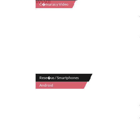
C�maras y Video
Rese�as / Smartphones
Android