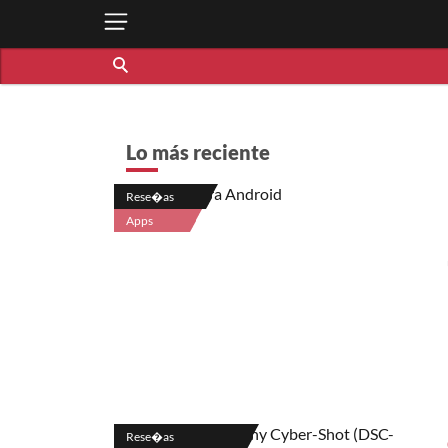
Lo más reciente
Rese�as
Apps
Rese�as