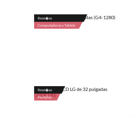
Rese�as
Computadoras y Tablets
Rese�as
Pantallas