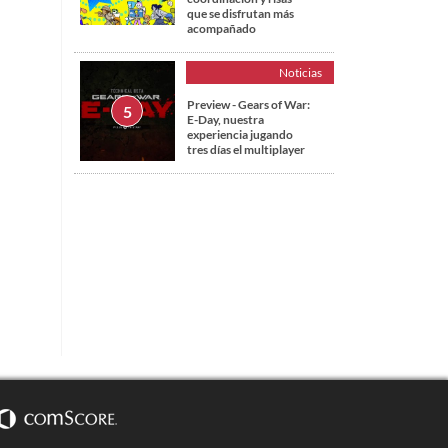
que se disfrutan más
acompañado
Noticias
Preview - Gears of War:
E-Day, nuestra
experiencia jugando
tres días el multiplayer