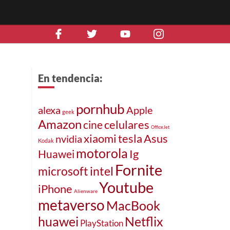
En tendencia:
pornhub
alexa
Apple
geek
Amazon
celulares
cine
OfficeJet
xiaomi
Asus
tesla
nvidia
Kodak
motorola
Ig
Huawei
Fornite
intel
microsoft
Youtube
iPhone
Alienware
metaverso
MacBook
huawei
Netflix
PlayStation