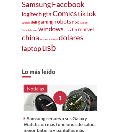
Facebook
Samsung
Comics
tiktok
gta
logitech
robots
gaming
hbo
dell
coolpix
Gimbal
windows
marvel
hp
rusia
Smartphones
dolares
china
ucrania
finepix
usb
laptop
Lo más leído
Noticias
Samsung renueva sus Galaxy
Watch con más funciones de salud,
mejor batería y pantallas más