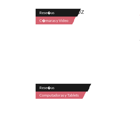
Rese�as
C�maras y Video
Rese�as
Computadoras y Tablets