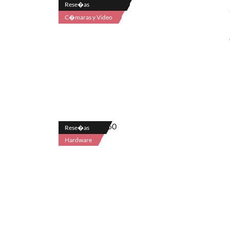
Rese�as
C�maras y Video
Rese�as
Hardware