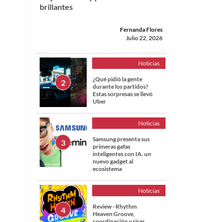
brillantes
Fernanda Flores
Julio 22, 2026
Noticias
¿Qué pidió la gente
durante los partidos?
Estas sorpresas se llevó
Uber
Noticias
Samsung presenta sus
primeras gafas
inteligentes con IA. un
nuevo gadget al
ecosistema
Noticias
Review - Rhythm
Heaven Groove,
coordinación y risas