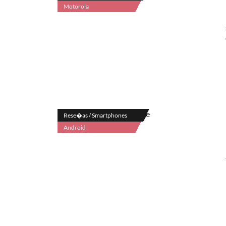
Motorola
Rese�as / Smartphones
Android