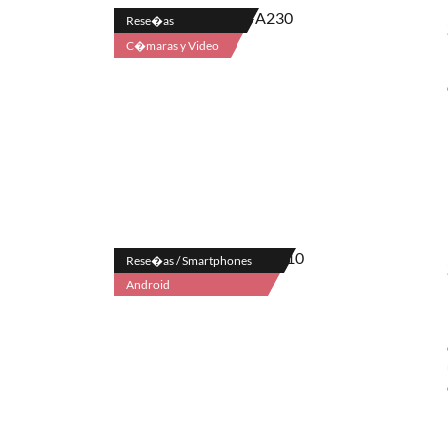
Rese�as
C�maras y Video
Rese�as / Smartphones
Android