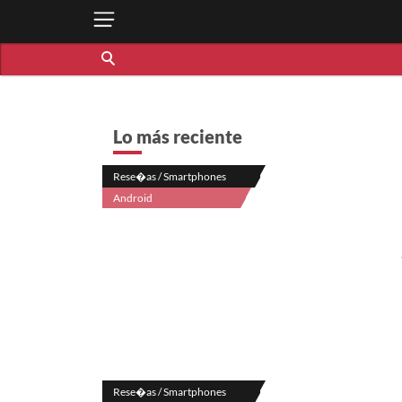
Lo más reciente
Rese�as / Smartphones
Android
Rese�as / Smartphones