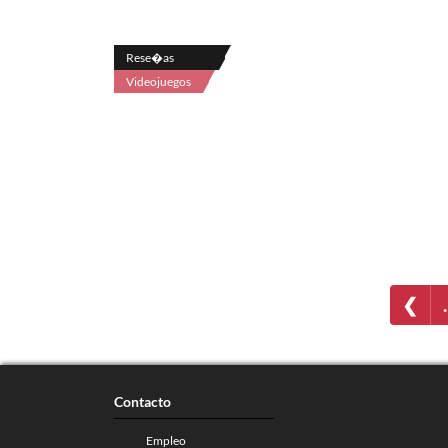
Rese�as
Videojuegos
❮
Contacto
Empleo