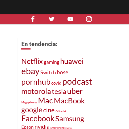
En tendencia:
huawei
Netflix
gaming
ebay
bose
Switch
podcast
pornhub
covid
motorola
uber
tesla
Mac
MacBook
Megapixeles
google
cine
OfficeJet
Facebook
Samsung
nvidia
Epson
Smartphones
lumix