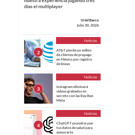
nuestra experiencia jugando tres
días el multiplayer
Uriel Barco
Julio 30, 2026
Noticias
AT&T pierde un millón
de clientes de prepago
en México por registro
de líneas
Noticias
Instagram eliminará
videos grabados en
secreto con las Ray Ban
o
Meta
Noticias
ChatGPT ya podrá usar
tus datos de salud para
asesorarte