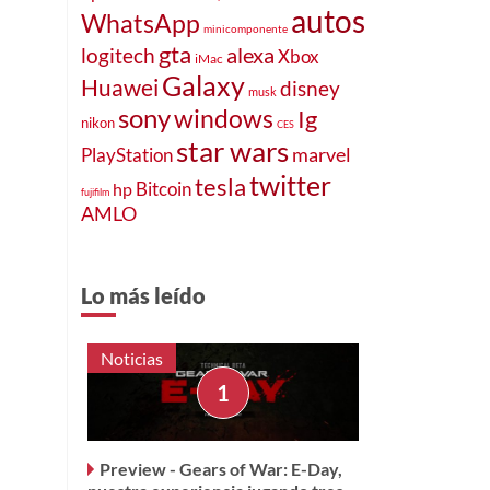
autos
WhatsApp
minicomponente
gta
alexa
logitech
Xbox
iMac
Galaxy
Huawei
disney
musk
sony
windows
Ig
nikon
CES
star wars
marvel
PlayStation
twitter
tesla
Bitcoin
hp
fujifilm
AMLO
Lo más leído
Noticias
Preview - Gears of War: E-Day,