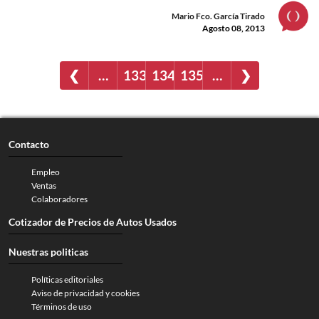
Mario Fco. García Tirado
Agosto 08, 2013
❮
…
133
134
135
…
❯
Contacto
Empleo
Ventas
Colaboradores
Cotizador de Precios de Autos Usados
Nuestras politicas
Políticas editoriales
Aviso de privacidad y cookies
Términos de uso